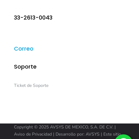
33-2613-0043
Correo
Soporte
Ticket de Soporte
Copyright ©
2025 AVSYS DE MEXICO, S.A. DE C.V. |
Aviso de Privacidad
| Desarrollo por:
AVSYS
| Este sitio